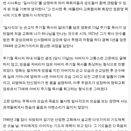
번 시사회는 ‘일사각오’를 상영하게 되어 목회자들과 성도들이 함께 관람할 수 있
게 된 것을 기쁘게 생각한다.”고 인사한 후, 애틀란타 교회협의회 회장인 정윤영 목
사의 기도후 영화가 시작되었다.
‘일사각오’는 순교자 주기철 목사의 일대기를 담은 영화로 13살 주기철 목사가 성
탄절에 처음 교회에 나가 하나님을 만나는 것으로 시작, 1925년 그가 목사 안수를
받은 후 궁성요배와 신사참배의 강요에 맞서 투쟁과 저항을 하다 광복 1년을 앞둔
1944에 순교하기까지의 험난한 과정을 담았다.
주기철 목사의 막내 아들인 광조 (당시 13살)는 아버지가 고통스런 고문에도 굴복
하지 않고, 믿음을 저버리지 않은 아버지 주기철 목사를 회상하는 형식으로 진행
되었다. 영화는 철저하게 믿음을 지킨 아버지의 순교 모습과 순교당한 후 손수레
에 실려 가마니에 덮혀져 나온 아버지의 모습 그리고 모진 고문으로 발톱이 다빠
지고, 피범벅의 만신창이가 된 몸을 설명하며, 이후 주광조가 성장하여 영락교회
장로로서 73세에 아버지 주기철 목사를 회고하는 형식으로 그려졌다.
고문 당하는 주목사의 모습과 죽음도 불사한 일사각오의 모습을 보는 장면에 서는
관객들에게서 한숨과 울음과 아멘소리가 끝이지 않았다.
1940년 2월 잠시 석방되어 섬기던 산정현 교회에서 설교한 다섯가지의 기도제목
은 오늘 날, 우리에게도 이어지는 기도의 제목이 되고 있다. 그 기도들은 1) 죽음의