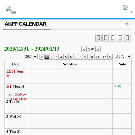
MENU
AKFF CALENDAR
ABOUT US
PROGRAM
2023/12/31 ~ 2024/01/13
PRESS/MEDIA
<
T-W
>
<
1
2
3
4
5
6
7
8
9
10
11
12
>
JOIN & SUPPORT
Date
Schedule
Note
12/31
Sun
CALENDAR
日
1/1
HISTORY
Mon 月
신정
(11-20)
New
Year's Day
2
Tue 火
3
Wed 水
4
Thu 木