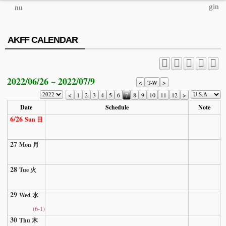
MENU
AKFF CALENDAR
ABOUT US
PROGRAM
2022/06/26 ~ 2022/07/9
PRESS/MEDIA
<
T-W
>
<
1
2
3
4
5
6
7
8
9
10
11
12
>
JOIN & SUPPORT
Date
Schedule
Note
6/26
Sun 日
CALENDAR
27
HISTORY
Mon 月
28
Tue 火
29
Wed 水
(6-1)
30
Thu 木