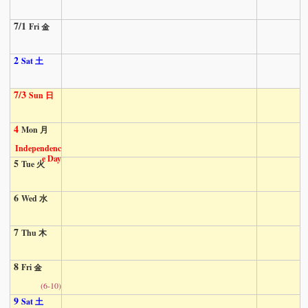
7/1
Fri 金
2
Sat 土
7/3
Sun 日
4
Mon 月
Independenc
e Day
5
Tue 火
6
Wed 水
7
Thu 木
8
Fri 金
(6-10)
9
Sat 土