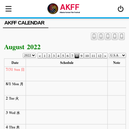
MENU
AKFF CALENDAR
ABOUT US
PROGRAM
August 2022
PRESS/MEDIA
<
1
2
3
4
5
6
7
8
9
10
11
12
>
JOIN & SUPPORT
Date
Schedule
Note
7/31
Sun 日
CALENDAR
HISTORY
8/1
Mon 月
2
Tue 火
3
Wed 水
4
Thu 木