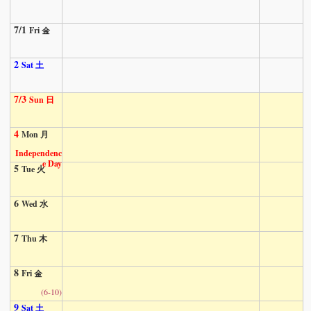
7/1
Fri 金
2
Sat 土
7/3
Sun 日
4
Mon 月
Independenc
e Day
5
Tue 火
6
Wed 水
7
Thu 木
8
Fri 金
(6-10)
9
Sat 土