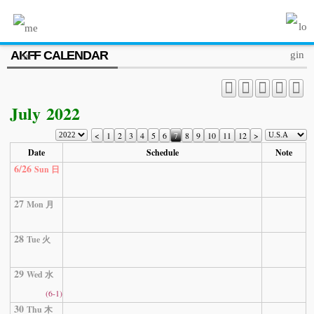
MENU
AKFF CALENDAR
ABOUT US
PROGRAM
July 2022
PRESS/MEDIA
<
1
2
3
4
5
6
7
8
9
10
11
12
>
JOIN & SUPPORT
Date
Schedule
Note
6/26
Sun 日
CALENDAR
HISTORY
27
Mon 月
28
Tue 火
29
Wed 水
(6-1)
30
Thu 木