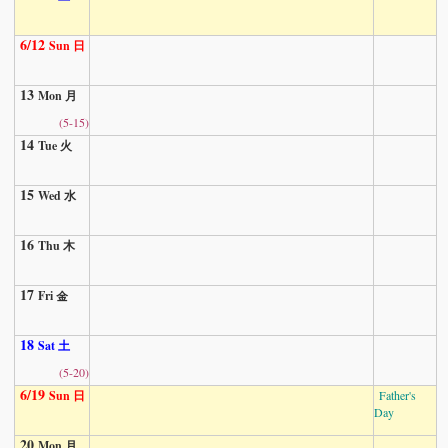
6/12
Sun 日
13
Mon 月
(5-15)
14
Tue 火
15
Wed 水
16
Thu 木
17
Fri 金
18
Sat 土
(5-20)
6/19
Sun 日
Father's
Day
20
Mon 月