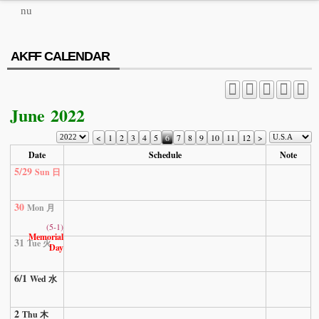
MENU
AKFF CALENDAR
ABOUT US
PROGRAM
June 2022
PRESS/MEDIA
<
1
2
3
4
5
6
7
8
9
10
11
12
>
JOIN & SUPPORT
Date
Schedule
Note
5/29
Sun 日
CALENDAR
HISTORY
30
Mon 月
(5-1)
Memorial
31
Tue 火
Day
6/1
Wed 水
2
Thu 木