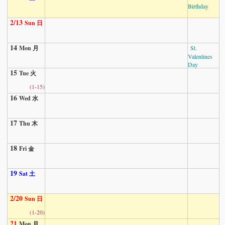
Birthday
2/13
Sun 日
14
Mon 月
St.
Valentines
Day
15
Tue 火
(1-15)
16
Wed 水
17
Thu 木
18
Fri 金
19
Sat 土
2/20
Sun 日
(1-20)
21
Mon 月