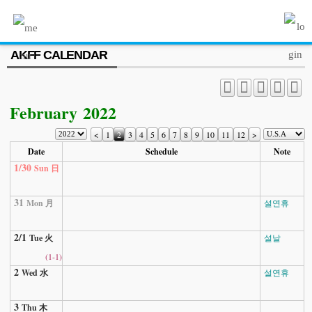
MENU
AKFF CALENDAR
ABOUT US
PROGRAM
February 2022
PRESS/MEDIA
<
1
2
3
4
5
6
7
8
9
10
11
12
>
JOIN & SUPPORT
Date
Schedule
Note
1/30
Sun 日
CALENDAR
HISTORY
31
Mon 月
설연휴
2/1
Tue 火
설날
(1-1)
2
Wed 水
설연휴
3
Thu 木