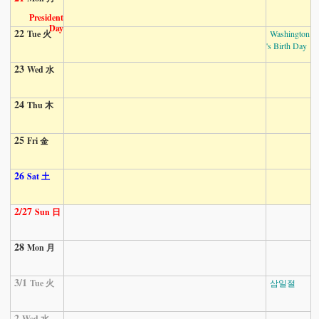
President
Day
22
Tue 火
Washington
's Birth Day
23
Wed 水
24
Thu 木
25
Fri 金
26
Sat 土
2/27
Sun 日
28
Mon 月
3/1
Tue 火
삼일절
2
Wed 水