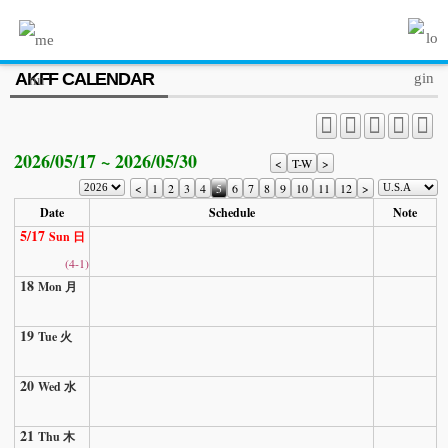
MENU
AKFF CALENDAR
ABOUT US
PROGRAM
2026/05/17 ~ 2026/05/30
PRESS/MEDIA
<
T-W
>
<
1
2
3
4
5
6
7
8
9
10
11
12
>
JOIN & SUPPORT
Date
Schedule
Note
5/17
Sun 日
CALENDAR
(4-1)
18
HISTORY
Mon 月
19
Tue 火
20
Wed 水
21
Thu 木