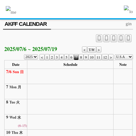
MENU
AKFF CALENDAR
ABOUT US
PROGRAM
2025/07/6 ~ 2025/07/19
PRESS/MEDIA
<
T-W
>
<
1
2
3
4
5
6
7
8
9
10
11
12
>
JOIN & SUPPORT
Date
Schedule
Note
7/6
Sun 日
CALENDAR
7
HISTORY
Mon 月
8
Tue 火
9
Wed 水
(6-15)
10
Thu 木