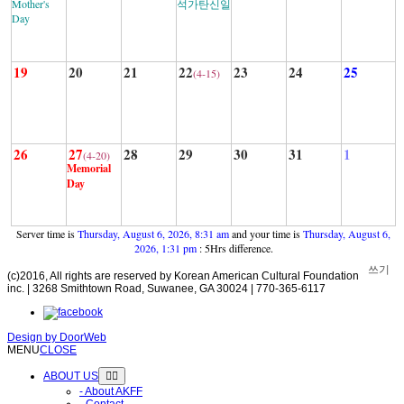
Mother's
석가탄신일
Day
19
20
21
22
23
24
25
(4-15)
26
27
28
29
30
31
1
(4-20)
Memorial
Day
Server time is
Thursday, August 6, 2026, 8:31 am
and your time is
Thursday, August 6,
2026, 1:31 pm
: 5Hrs difference.
쓰기
(c)2016, All rights are reserved by Korean American Cultural Foundation
inc. | 3268 Smithtown Road, Suwanee, GA 30024 | 770-365-6117
Design by
DoorWeb
MENU
CLOSE
ABOUT US
- About AKFF